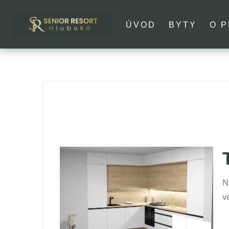
ÚVOD
BYTY
O 
N
v