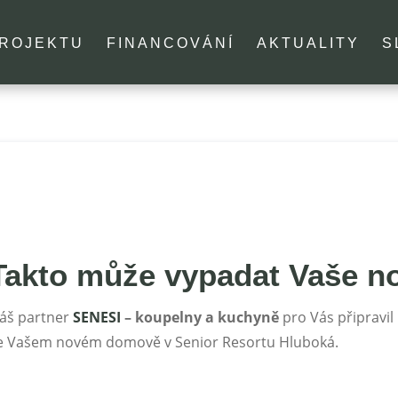
PROJEKTU
FINANCOVÁNÍ
AKTUALITY
S
Takto může vypadat Vaše n
áš partner
SENESI
– koupelny a kuchyně
pro Vás připravil
e Vašem novém domově v Senior Resortu Hluboká.