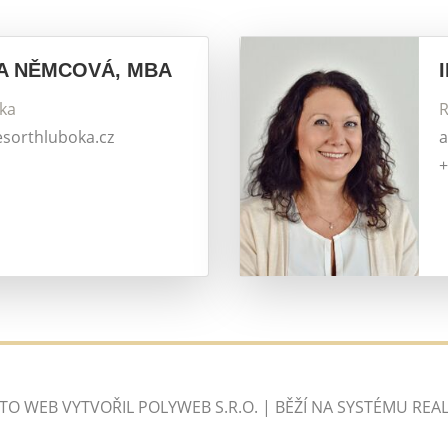
A NĚMCOVÁ, MBA
tka
R
esorthluboka.cz
a
+
NTO WEB VYTVOŘIL
POLYWEB S.R.O.
| BĚŽÍ NA SYSTÉMU
REAL