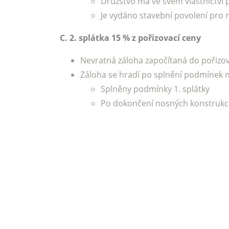
Družstvo má ve svém vlastnictví 
Je vydáno stavební povolení pro r
C. 2. splátka 15 % z pořizovací ceny
Nevratná záloha započítaná do pořizova
Záloha se hradí po splnění podmínek n
Splněny podmínky 1. splátky
Po dokončení nosných konstrukcí