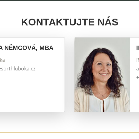
KONTAKTUJTE NÁS
A NĚMCOVÁ, MBA
tka
R
esorthluboka.cz
a
+