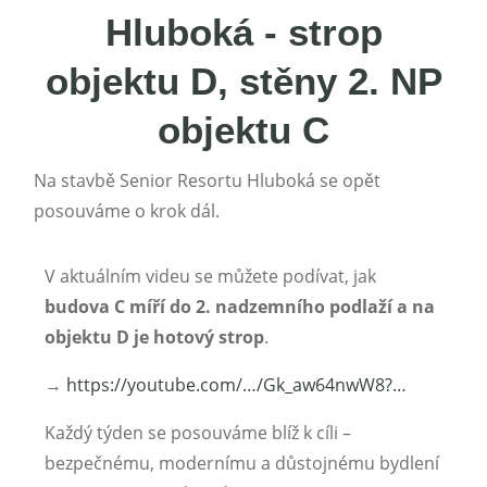
Hluboká - strop
objektu D, stěny 2. NP
objektu C
Na stavbě Senior Resortu Hluboká se opět
posouváme o krok dál.
V aktuálním videu se můžete podívat, jak
budova C míří do 2. nadzemního podlaží a na
objektu D je hotový strop
.
→
https://youtube.com/…/Gk_aw64nwW8?…
Každý týden se posouváme blíž k cíli –
bezpečnému, modernímu a důstojnému bydlení