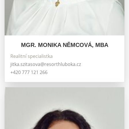
MGR. MONIKA NĚMCOVÁ, MBA
Realitní specialistka
jitka.szitasova@resorthluboka.cz
+420 777 121 266