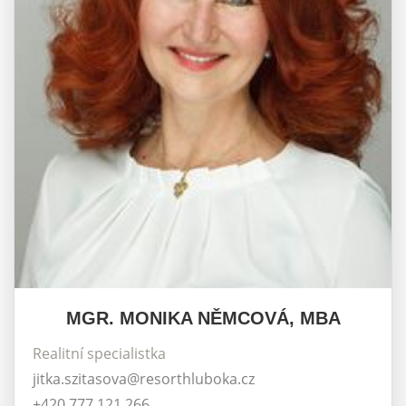
MGR. MONIKA NĚMCOVÁ, MBA
Realitní specialistka
jitka.szitasova@resorthluboka.cz
+420 777 121 266