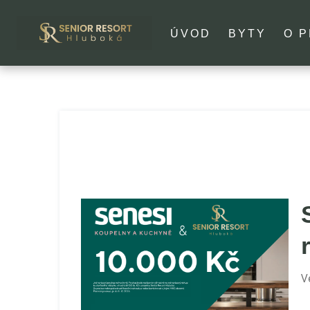
ÚVOD
BYTY
O 
V