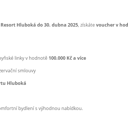
r Resort Hluboká do 30. dubna 2025
, získáte
voucher v hod
hyňské linky v hodnotě
100.000 Kč a více
ezervační smlouvy
ortu Hluboká
omfortní bydlení s výhodnou nabídkou.