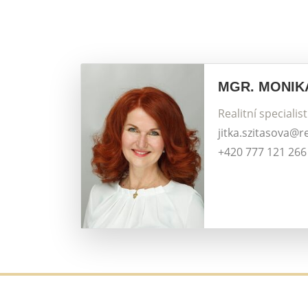
MGR. MONIK
Realitní specialis
jitka.szitasova@r
+420 777 121 266