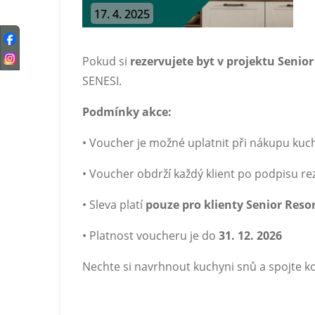
17. 4. 2025
Pokud si
rezervujete byt v projektu Senio
SENESI.
Podmínky akce:
• Voucher je možné uplatnit při nákupu kuc
• Voucher obdrží každý klient po podpisu r
• Sleva platí
pouze pro klienty Senior Res
• Platnost voucheru je do
31. 12. 2026
Nechte si navrhnout kuchyni snů a spojte k