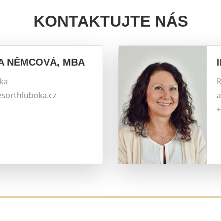
KONTAKTUJTE NÁS
A NĚMCOVÁ, MBA
tka
R
esorthluboka.cz
a
+