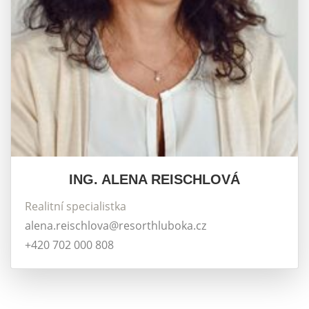
ING. ALENA REISCHLOVÁ
Realitní specialistka
alena.reischlova@resorthluboka.cz
+420 702 000 808