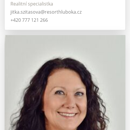
Realitní specialistka
jitka.szitasova@resorthluboka.cz
+420 777 121 266