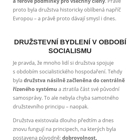
a férové podmínky pro všechny členy
. Právě
proto byla družstva historicky oblíbená napříč
Evropou – a právě proto dávají smysl i dnes.
DRUŽSTEVNÍ BYDLENÍ V OBDOBÍ
SOCIALISMU
Je pravda, že mnoho lidí si družstva spojuje
s obdobím socialistického hospodaření. Tehdy
byla
družstva násilně začleněna do centrálně
řízeného systému
a ztratila část své původní
samosprávy. To ale nebyla chyba samotného
družstevního principu – naopak.
Družstva existovala dlouho předtím a dnes
znovu fungují na principech, na kterých byla
postavena původně:
dobrovolnost,