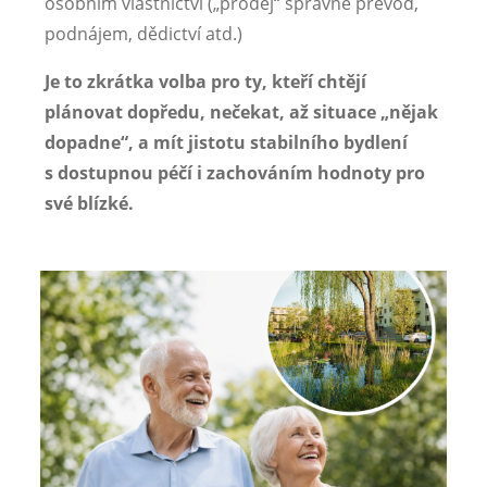
osobním vlastnictví („prodej“ správně převod,
podnájem, dědictví atd.)
Je to zkrátka volba pro ty, kteří chtějí
plánovat dopředu, nečekat, až situace „nějak
dopadne“, a mít jistotu stabilního bydlení
s dostupnou péčí i zachováním hodnoty pro
své blízké.