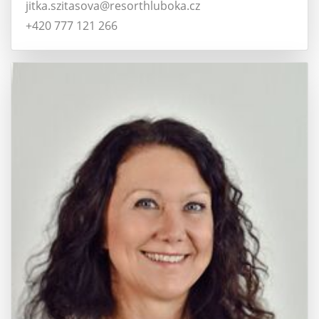
jitka.szitasova@resorthluboka.cz
+420 777 121 266