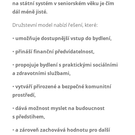
na státní systém v seniorském věku je čím
dál méně jisté.
Družstevní model nabízí řešení, které:
•
umožňuje dostupnější vstup do bydlení,
•
přináší finanční předvídatelnost,
•
propojuje bydlení s praktickými sociálními
a zdravotními službami,
•
vytváří přirozené a bezpečné komunitní
prostředí,
•
dává možnost myslet na budoucnost
s předstihem,
•
a zároveň zachovává hodnotu pro další