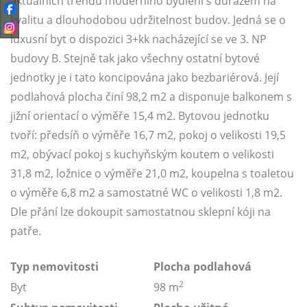
aktuálních trendů moderního bydlení s důrazem na
kvalitu a dlouhodobou udržitelnost budov. Jedná se o
luxusní byt o dispozici 3+kk nacházející se ve 3. NP
budovy B. Stejně tak jako všechny ostatní bytové
jednotky je i tato koncipována jako bezbariérová. Její
podlahová plocha činí 98,2 m2 a disponuje balkonem s
jižní orientací o výměře 15,4 m2. Bytovou jednotku
tvoří: předsíň o výměře 16,7 m2, pokoj o velikosti 19,5
m2, obývací pokoj s kuchyňským koutem o velikosti
31,8 m2, ložnice o výměře 21,0 m2, koupelna s toaletou
o výměře 6,8 m2 a samostatné WC o velikosti 1,8 m2.
Dle přání lze dokoupit samostatnou sklepní kóji na
patře.
Typ nemovitosti
Plocha podlahová
2
Byt
98 m