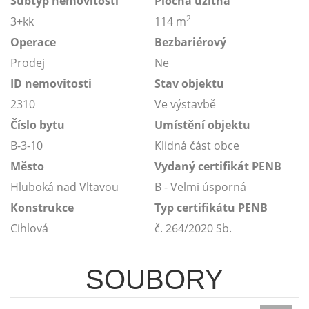
Subtyp nemovitosti
Plocha užitná
2
3+kk
114 m
Operace
Bezbariérový
Prodej
Ne
ID nemovitosti
Stav objektu
2310
Ve výstavbě
Číslo bytu
Umístění objektu
B-3-10
Klidná část obce
Město
Vydaný certifikát PENB
Hluboká nad Vltavou
B - Velmi úsporná
Konstrukce
Typ certifikátu PENB
Cihlová
č. 264/2020 Sb.
SOUBORY