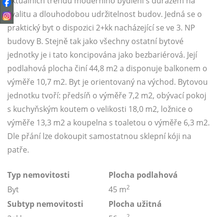
aktuálních trendů moderního bydlení s důrazem na
kvalitu a dlouhodobou udržitelnost budov. Jedná se o
praktický byt o dispozici 2+kk nacházející se ve 3. NP
budovy B. Stejně tak jako všechny ostatní bytové
jednotky je i tato koncipována jako bezbariérová. Její
podlahová plocha činí 44,8 m2 a disponuje balkonem o
výměře 10,7 m2. Byt je orientovaný na východ. Bytovou
jednotku tvoří: předsíň o výměře 7,2 m2, obývací pokoj
s kuchyňským koutem o velikosti 18,0 m2, ložnice o
výměře 13,3 m2 a koupelna s toaletou o výměře 6,3 m2.
Dle přání lze dokoupit samostatnou sklepní kóji na
patře.
Typ nemovitosti
Plocha podlahová
2
Byt
45 m
Subtyp nemovitosti
Plocha užitná
2