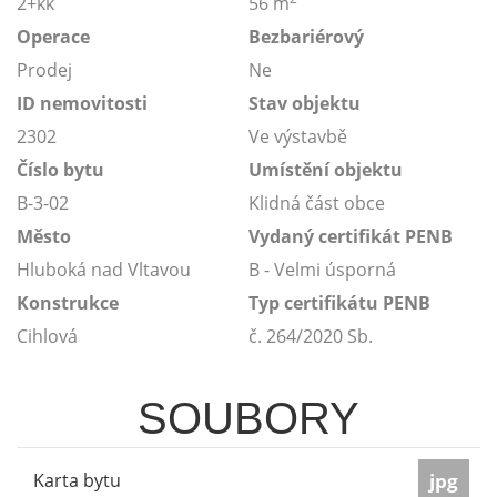
2+kk
56 m
Operace
Bezbariérový
Prodej
Ne
ID nemovitosti
Stav objektu
2302
Ve výstavbě
Číslo bytu
Umístění objektu
B-3-02
Klidná část obce
Město
Vydaný certifikát PENB
Hluboká nad Vltavou
B - Velmi úsporná
Konstrukce
Typ certifikátu PENB
Cihlová
č. 264/2020 Sb.
SOUBORY
Karta bytu
jpg