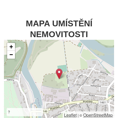
MAPA UMÍSTĚNÍ
NEMOVITOSTI
+
−
?
Leaflet
OpenStreetMap
|
©