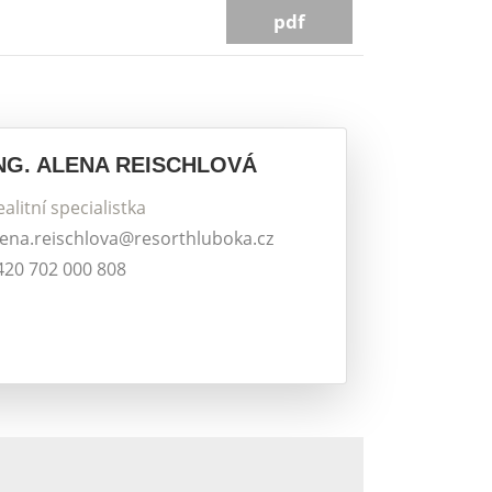
pdf
NG. ALENA REISCHLOVÁ
ealitní specialistka
lena.reischlova@resorthluboka.cz
420 702 000 808