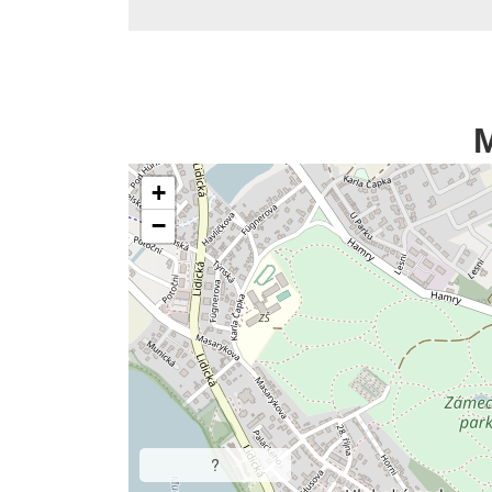
+
−
?