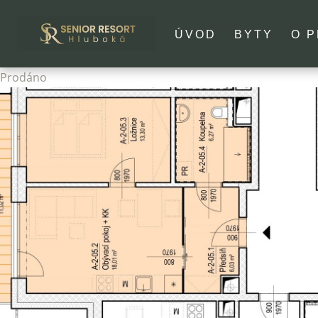
ÚVOD
BYTY
O 
Prodáno