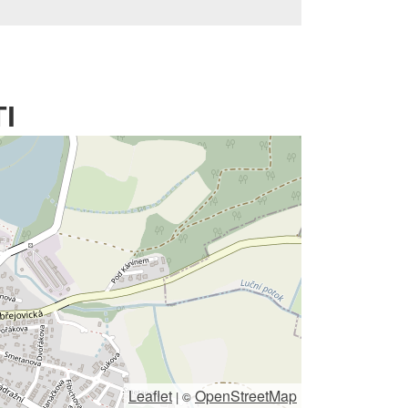
I
Leaflet
OpenStreetMap
|
©