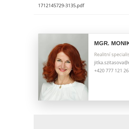
1712145729-3135.pdf
MGR. MONI
Realitní speciali
jitka.szitasova
+420 777 121 2