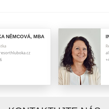
KA NĚMCOVÁ, MBA
I
stka
R
@resorthluboka.cz
a
66
+