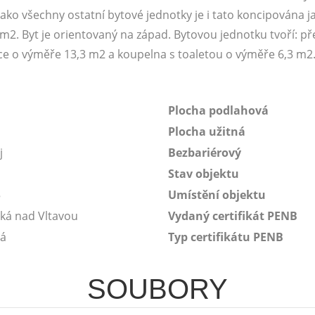
 jako všechny ostatní bytové jednotky je i tato koncipována j
2. Byt je orientovaný na západ. Bytovou jednotku tvoří: př
ce o výměře 13,3 m2 a koupelna s toaletou o výměře 6,3 m2
Plocha podlahová
Plocha užitná
j
Bezbariérový
Stav objektu
5
Umístění objektu
ká nad Vltavou
Vydaný certifikát PENB
vá
Typ certifikátu PENB
SOUBORY