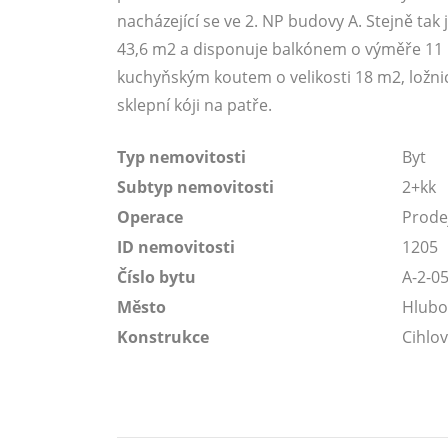
nacházející se ve 2. NP budovy A. Stejně tak
43,6 m2 a disponuje balkónem o výměře 11 m
kuchyňským koutem o velikosti 18 m2, ložni
sklepní kóji na patře.
Typ nemovitosti
Byt
Subtyp nemovitosti
2+kk
Operace
Prode
ID nemovitosti
1205
Číslo bytu
A-2-0
Město
Hlubo
Konstrukce
Cihlo