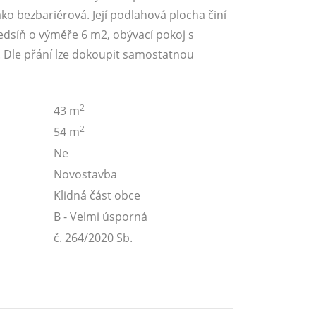
ako bezbariérová. Její podlahová plocha činí
edsíň o výměře 6 m2, obývací pokoj s
. Dle přání lze dokoupit samostatnou
2
43 m
2
54 m
Ne
Novostavba
Klidná část obce
B - Velmi úsporná
č. 264/2020 Sb.