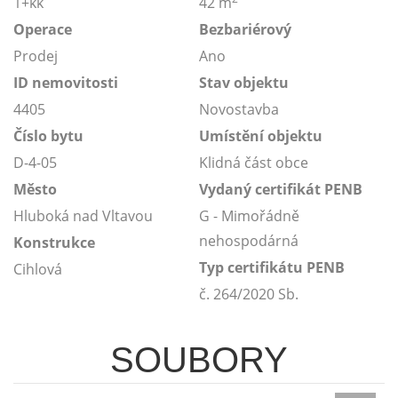
1+kk
42 m
Operace
Bezbariérový
Prodej
Ano
ID nemovitosti
Stav objektu
4405
Novostavba
Číslo bytu
Umístění objektu
D-4-05
Klidná část obce
Město
Vydaný certifikát PENB
Hluboká nad Vltavou
G - Mimořádně
nehospodárná
Konstrukce
Typ certifikátu PENB
Cihlová
č. 264/2020 Sb.
SOUBORY