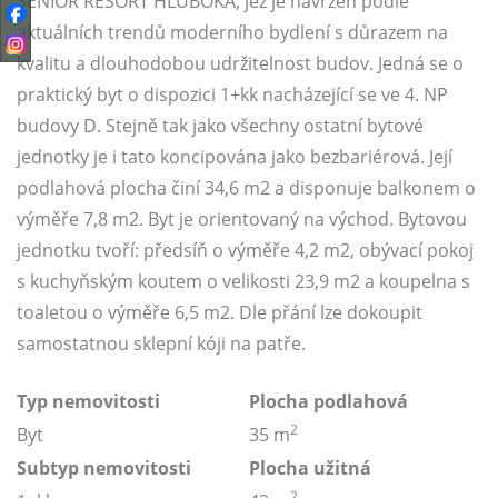
SENIOR RESORT HLUBOKÁ, jež je navržen podle
aktuálních trendů moderního bydlení s důrazem na
kvalitu a dlouhodobou udržitelnost budov. Jedná se o
praktický byt o dispozici 1+kk nacházející se ve 4. NP
budovy D. Stejně tak jako všechny ostatní bytové
jednotky je i tato koncipována jako bezbariérová. Její
podlahová plocha činí 34,6 m2 a disponuje balkonem o
výměře 7,8 m2. Byt je orientovaný na východ. Bytovou
jednotku tvoří: předsíň o výměře 4,2 m2, obývací pokoj
s kuchyňským koutem o velikosti 23,9 m2 a koupelna s
toaletou o výměře 6,5 m2. Dle přání lze dokoupit
samostatnou sklepní kóji na patře.
Typ nemovitosti
Plocha podlahová
2
Byt
35 m
Subtyp nemovitosti
Plocha užitná
2