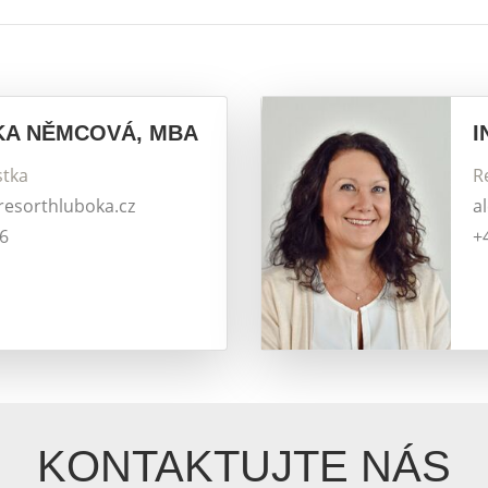
KA NĚMCOVÁ, MBA
I
stka
R
@resorthluboka.cz
a
66
+
KONTAKTUJTE NÁS