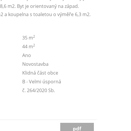
8,6 m2. Byt je orientovaný na západ.
m2 a koupelna s toaletou o výměře 6,3 m2.
2
35 m
2
44 m
Ano
Novostavba
Klidná část obce
B - Velmi úsporná
č. 264/2020 Sb.
pdf