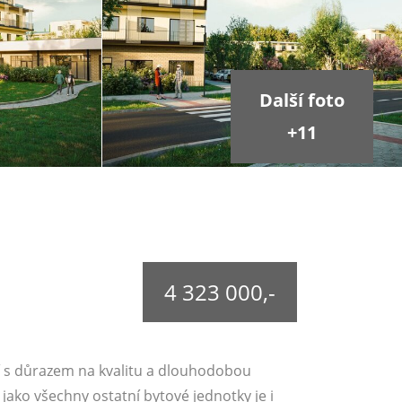
Další foto
+11
4 323 000,-
í s důrazem na kvalitu a dlouhodobou
 jako všechny ostatní bytové jednotky je i