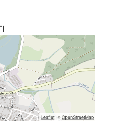
I
Leaflet
OpenStreetMap
|
©