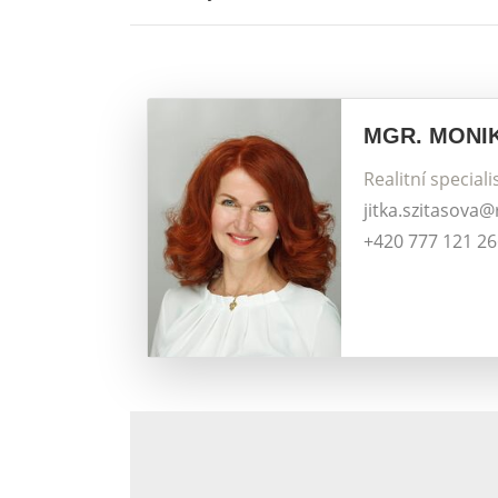
MGR. MONI
Realitní speciali
jitka.szitasova
+420 777 121 2