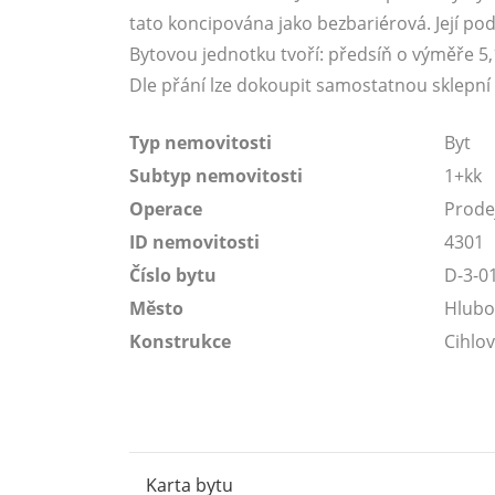
tato koncipována jako bezbariérová. Její po
Bytovou jednotku tvoří: předsíň o výměře 5
Dle přání lze dokoupit samostatnou sklepní 
Typ nemovitosti
Byt
Subtyp nemovitosti
1+kk
Operace
Prode
ID nemovitosti
4301
Číslo bytu
D-3-0
Město
Hlubo
Konstrukce
Cihlo
Karta bytu