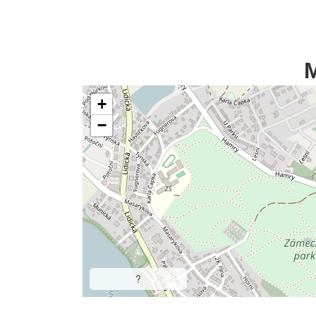
+
−
?