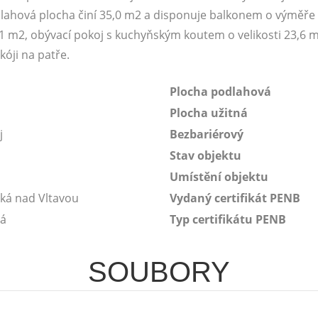
dlahová plocha činí 35,0 m2 a disponuje balkonem o výměře 
,1 m2, obývací pokoj s kuchyňským koutem o velikosti 23,6 
kóji na patře.
Plocha podlahová
Plocha užitná
j
Bezbariérový
Stav objektu
1
Umístění objektu
ká nad Vltavou
Vydaný certifikát PENB
vá
Typ certifikátu PENB
SOUBORY