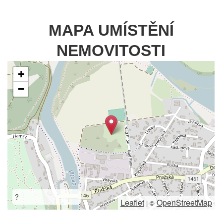
MAPA UMÍSTĚNÍ
NEMOVITOSTI
+
−
?
Leaflet
OpenStreetMap
|
©