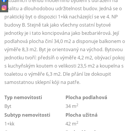
aktuálních trendů moderního bydlení s důrazem na
kvalitu a dlouhodobou udržitelnost budov. Jedná se o
praktický byt o dispozici 1+kk nacházející se ve 4. NP
budovy B. Stejně tak jako všechny ostatní bytové
jednotky je i tato koncipována jako bezbariérová. Její
podlahová plocha činí 34,0 m2 a disponuje balkonem o
výměře 8,3 m2. Byt je orientovaný na východ. Bytovou
jednotku tvoří: předsíň o výměře 4,2 m2, obývací pokoj
s kuchyňským koutem o velikosti 23,5 m2 a koupelna s
toaletou o výměře 6,3 m2. Dle přání lze dokoupit
samostatnou sklepní kóji na patře.
Typ nemovitosti
Plocha podlahová
2
Byt
34 m
Subtyp nemovitosti
Plocha užitná
2
1+kk
42 m