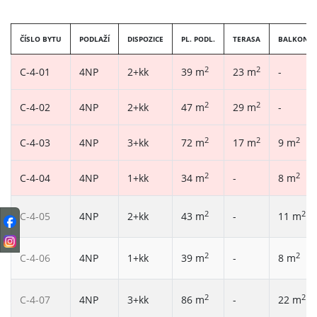
ČÍSLO BYTU
PODLAŽÍ
DISPOZICE
PL. PODL.
TERASA
BALKON
2
2
C-4-01
4NP
2+kk
39 m
23 m
-
2
2
C-4-02
4NP
2+kk
47 m
29 m
-
2
2
2
C-4-03
4NP
3+kk
72 m
17 m
9 m
2
2
C-4-04
4NP
1+kk
34 m
-
8 m
2
2
C-4-05
4NP
2+kk
43 m
-
11 m
2
2
C-4-06
4NP
1+kk
39 m
-
8 m
2
2
C-4-07
4NP
3+kk
86 m
-
22 m