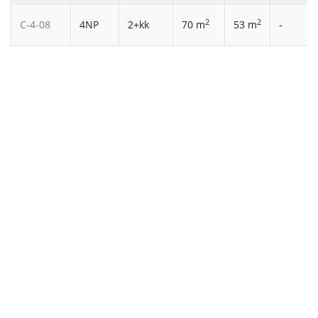
2
2
C-4-08
4NP
2+kk
70 m
53 m
-