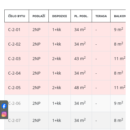
ČÍSLO BYTU
PODLAŽÍ
DISPOZICE
PL. PODL.
TERASA
BALKON
2
2
C-2-01
2NP
1+kk
34 m
-
9 m
2
2
C-2-02
2NP
1+kk
34 m
-
8 m
2
2
C-2-03
2NP
2+kk
43 m
-
11 m
2
2
C-2-04
2NP
1+kk
34 m
-
8 m
2
2
C-2-05
2NP
2+kk
48 m
-
11 m
2
2
C-2-06
2NP
1+kk
34 m
-
9 m
2
2
C-2-07
2NP
1+kk
34 m
-
8 m