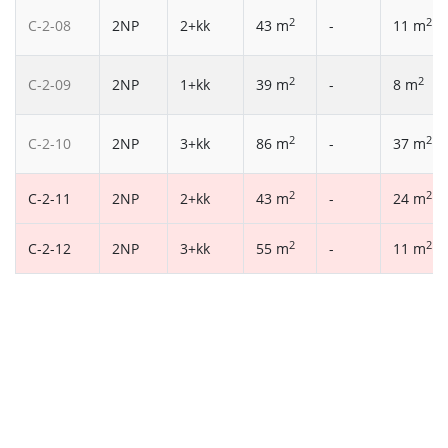
2
2
C-2-08
2NP
2+kk
43 m
-
11 m
2
2
C-2-09
2NP
1+kk
39 m
-
8 m
2
2
C-2-10
2NP
3+kk
86 m
-
37 m
2
2
C-2-11
2NP
2+kk
43 m
-
24 m
2
2
C-2-12
2NP
3+kk
55 m
-
11 m