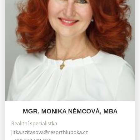
MGR. MONIKA NĚMCOVÁ, MBA
Realitní specialistka
jitka.szitasova@resorthluboka.cz