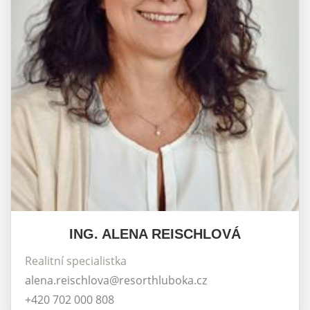
ING. ALENA REISCHLOVÁ
Realitní specialistka
alena.reischlova@resorthluboka.cz
+420 702 000 808