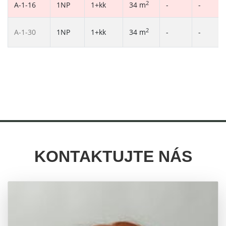
2
A-1-16
1NP
1+kk
34 m
-
-
2
A-1-30
1NP
1+kk
34 m
-
-
KONTAKTUJTE NÁS