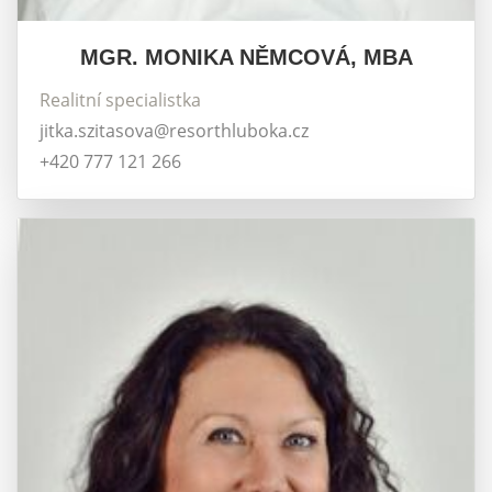
MGR. MONIKA NĚMCOVÁ, MBA
Realitní specialistka
jitka.szitasova@resorthluboka.cz
+420 777 121 266